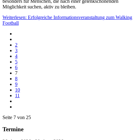
besonders für Menschen, die nach einer gelenkschonenden
Möglichkeit suchen, aktiv zu bleiben.
Weiterlesen: Erfolgreiche Informationsveranstaltung zum Walking
Football
2
3
4
5
6
7
8
9
10
11
Seite 7 von 25
Termine