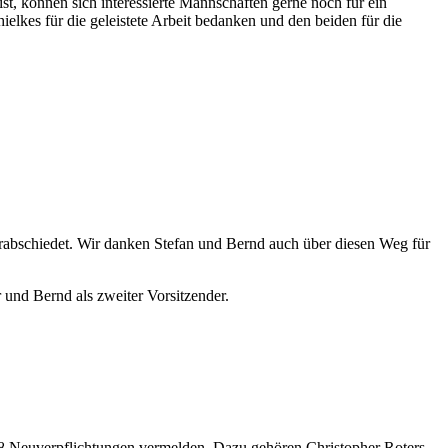
, können sich interessierte Mannschaften gerne noch für ein
lkes für die geleistete Arbeit bedanken und den beiden für die
rabschiedet. Wir danken Stefan und Bernd auch über diesen Weg für
r und Bernd als zweiter Vorsitzender.
8 Neuverpflichtungen vermelden. Dazu gehören Christopher Roters,