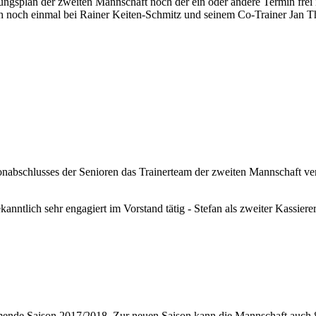
splan der zweiten Mannschaft noch der ein oder andere Termin frei ist
noch einmal bei Rainer Keiten-Schmitz und seinem Co-Trainer Jan Thie
nabschlusses der Senioren das Trainerteam der zweiten Mannschaft ve
anntlich sehr engagiert im Vorstand tätig - Stefan als zweiter Kassiere
mende Saison 2017/2018. Zur neuen Saison kann die Mannschaft auch 